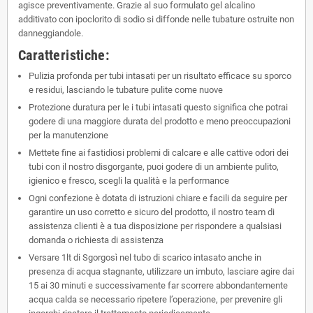
agisce preventivamente. Grazie al suo formulato gel alcalino
additivato con ipoclorito di sodio si diffonde nelle tubature ostruite non
danneggiandole.
Caratteristiche:
Pulizia profonda per tubi intasati per un risultato efficace su sporco
e residui, lasciando le tubature pulite come nuove
Protezione duratura per le i tubi intasati questo significa che potrai
godere di una maggiore durata del prodotto e meno preoccupazioni
per la manutenzione
Mettete fine ai fastidiosi problemi di calcare e alle cattive odori dei
tubi con il nostro disgorgante, puoi godere di un ambiente pulito,
igienico e fresco, scegli la qualità e la performance
Ogni confezione è dotata di istruzioni chiare e facili da seguire per
garantire un uso corretto e sicuro del prodotto, il nostro team di
assistenza clienti è a tua disposizione per rispondere a qualsiasi
domanda o richiesta di assistenza
Versare 1lt di Sgorgosì nel tubo di scarico intasato anche in
presenza di acqua stagnante, utilizzare un imbuto, lasciare agire dai
15 ai 30 minuti e successivamente far scorrere abbondantemente
acqua calda se necessario ripetere l’operazione, per prevenire gli