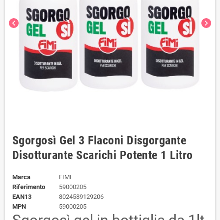
chevron_left
chevron_right
Sgorgosì Gel 3 Flaconi Disgorgante
Disotturante Scarichi Potente 1 Litro
Marca
FIMI
Riferimento
59000205
EAN13
8024589129206
MPN
59000205