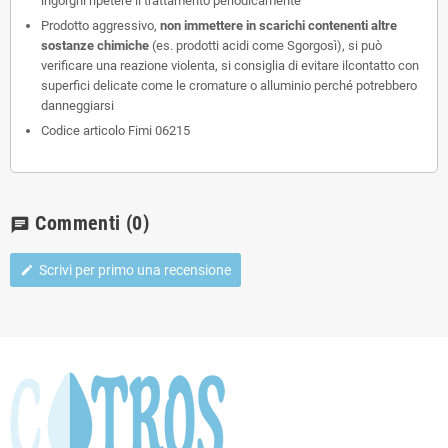
ingorghi ripetere il trattamento periodicamente
Prodotto aggressivo,
non immettere in scarichi contenenti altre
sostanze chimiche
(es. prodotti acidi come Sgorgosì), si può
verificare una reazione violenta, si consiglia di evitare ilcontatto con
superfici delicate come le cromature o alluminio perché potrebbero
danneggiarsi
Codice articolo Fimi 06215
Commenti
(0)
chat
Scrivi per primo una recensione
edit