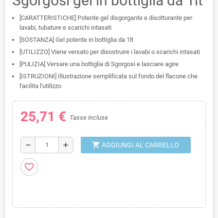
Sgorgosì gel in bottiglia da 1lt
[CARATTERISTICHE] Potente gel disgorgante e disotturante per
lavabi, tubature e scarichi intasati
[SOSTANZA] Gel potente in bottiglia da 1lt
[UTILIZZO] Viene versato per disostruire i lavabi o scarichi intasati
[PULIZIA] Versare una bottiglia di Sgorgosì e lasciare agire
[ISTRUZIONI] Illustrazione semplificata sul fondo del flacone che
facilita l'utilizzo
25,71 €
Tasse incluse
shopping_cart
remove
add
AGGIUNGI AL CARRELLO
favorite_border