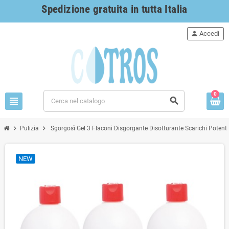
Spedizione gratuita in tutta Italia
person
Accedi
0
view_headline
search
chevron_right
chevron_right
Pulizia
Sgorgosì Gel 3 Flaconi Disgorgante Disotturante Scarichi Potente
NEW